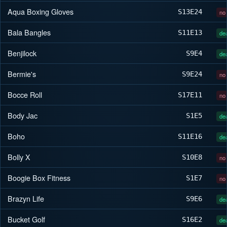
Aqua Boxing Gloves
S13
E24
no 
Bala Bangles
S11
E13
dea
Benjilock
S9
E4
dea
Bermie's
S9
E24
no 
Bocce Roll
S17
E11
no 
Body Jac
S1
E5
dea
Boho
S11
E16
dea
Bolly X
S10
E8
no 
Boogie Box Fitness
S1
E7
no 
Brazyn Life
S9
E6
dea
Bucket Golf
S16
E2
dea