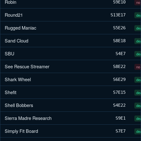
Robin
S9
E10
no 
Round21
S13
E17
dea
Rugged Maniac
S5
E26
dea
Sand Cloud
S8
E18
dea
SBU
S4
E7
dea
See Rescue Streamer
S8
E22
no 
Shark Wheel
S6
E29
dea
Shefit
S7
E15
dea
Shell Bobbers
S4
E22
dea
Sierra Madre Research
S9
E1
dea
Simply Fit Board
S7
E7
dea