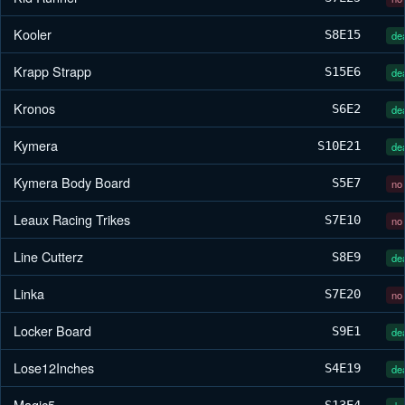
Kooler
S8
E15
dea
Krapp Strapp
S15
E6
dea
Kronos
S6
E2
dea
Kymera
S10
E21
dea
Kymera Body Board
S5
E7
no 
Leaux Racing Trikes
S7
E10
no 
Line Cutterz
S8
E9
dea
Linka
S7
E20
no 
Locker Board
S9
E1
dea
Lose12Inches
S4
E19
dea
Magic5
S13
E4