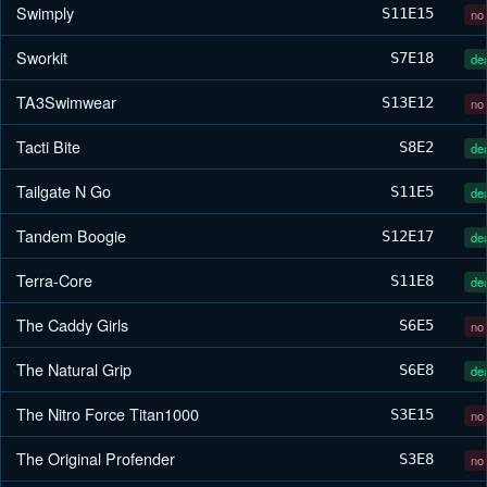
Swimply
S11
E15
no 
Sworkit
S7
E18
dea
TA3Swimwear
S13
E12
no 
Tacti Bite
S8
E2
dea
Tailgate N Go
S11
E5
dea
Tandem Boogie
S12
E17
dea
Terra-Core
S11
E8
dea
The Caddy Girls
S6
E5
no 
The Natural Grip
S6
E8
dea
The Nitro Force Titan1000
S3
E15
no 
The Original Profender
S3
E8
no 