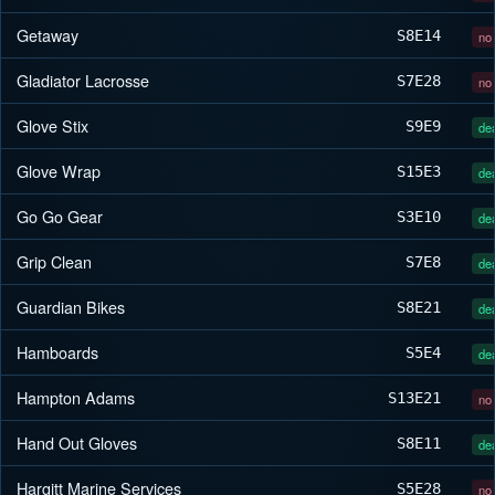
Getaway
S8
E14
no 
Gladiator Lacrosse
S7
E28
no 
Glove Stix
S9
E9
dea
Glove Wrap
S15
E3
dea
Go Go Gear
S3
E10
dea
Grip Clean
S7
E8
dea
Guardian Bikes
S8
E21
dea
Hamboards
S5
E4
dea
Hampton Adams
S13
E21
no 
Hand Out Gloves
S8
E11
dea
Hargitt Marine Services
S5
E28
no 