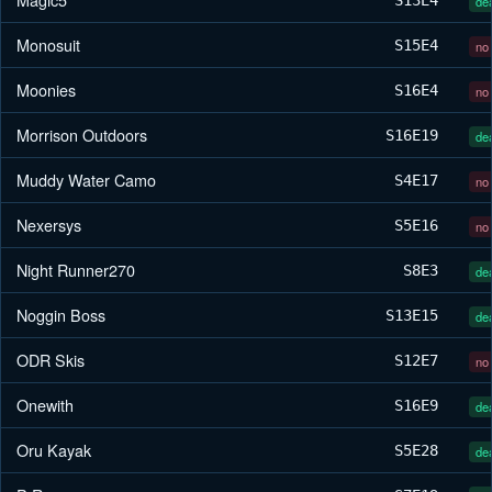
dea
Monosuit
S15
E4
no 
Moonies
S16
E4
no 
Morrison Outdoors
S16
E19
dea
Muddy Water Camo
S4
E17
no 
Nexersys
S5
E16
no 
Night Runner270
S8
E3
dea
Noggin Boss
S13
E15
dea
ODR Skis
S12
E7
no 
Onewith
S16
E9
dea
Oru Kayak
S5
E28
dea