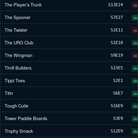
The Player’s Trunk
S13
E24
no 
The Spooner
S7
E27
dea
The Twister
S1
E11
no 
The URO Club
S1
E10
dea
The Wingman
S9
E19
no 
Thrill Builders
S15
E5
dea
Tippi Toes
S2
E1
dea
Titin
S6
E7
dea
Tough Cutie
S16
E9
dea
Tower Paddle Boards
S3
E9
dea
Trophy Smack
S12
E9
dea