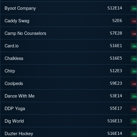
Byoot Company
S12
E14
dea
Caddy Swag
S2
E6
no 
Camp No Counselors
S7
E28
no 
Card.io
S16
E1
dea
Chalkless
S16
E5
dea
Chirp
S12
E3
dea
Coolpeds
S9
E23
no 
Dance With Me
S3
E14
dea
DDP Yoga
S5
E17
no 
Dig World
S16
E13
dea
Duzter Hockey
S16
E14
dea