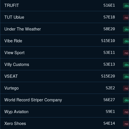
TRUFIT
S16
E1
dea
TUT Ublue
S7
E18
no 
Under The Weather
S8
E20
dea
Vibe Ride
S15
E10
dea
View Sport
S3
E11
no 
Villy Customs
S3
E13
dea
VSEAT
S15
E20
dea
Vurtego
S2
E2
no 
World Record Striper Company
S6
E27
dea
Wyp Aviation
S9
E1
no 
Xero Shoes
S4
E14
no 