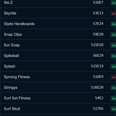
Ski-Z
S10
E7
dea
Skyride
S3
E13
no 
Slyde Handboards
S7
E24
dea
Snap Clips
S9
E20
dea
Sor Soap
S15
E20
dea
Spikeball
S6
E29
dea
Splash
S15
E19
dea
Sproing Fitness
S10
E9
no 
Stringys
S16
E20
dea
Surf Set Fitness
S4
E2
dea
Surf Skull
S17
E6
dea