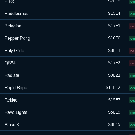
P Rx
S7
E19
dea
Paddlesmash
S15
E4
dea
Pelagion
S17
E1
no 
Pepper Pong
S16
E6
dea
Poly Glide
S8
E11
no 
QB54
S17
E2
no 
Radiate
S9
E21
dea
Rapid Rope
S11
E12
dea
Rekkie
S15
E7
dea
Revo Lights
S5
E19
dea
Rinse Kit
S8
E15
dea