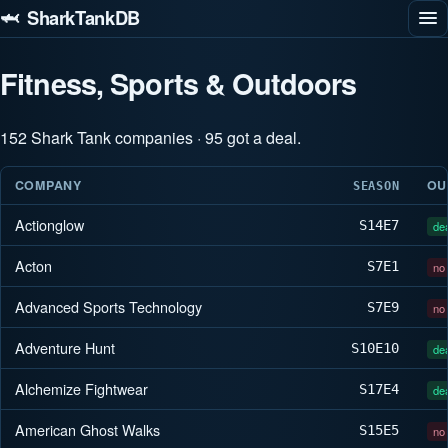
🦈 SharkTankDB
Fitness, Sports & Outdoors
152 Shark Tank companies · 95 got a deal.
COMPANY
OU
SEASON
Actionglow
S14
E7
dea
Acton
S7
E1
no 
Advanced Sports Technology
S7
E9
no 
Adventure Hunt
S10
E10
dea
Alchemize Fightwear
S17
E4
dea
American Ghost Walks
S15
E5
no 